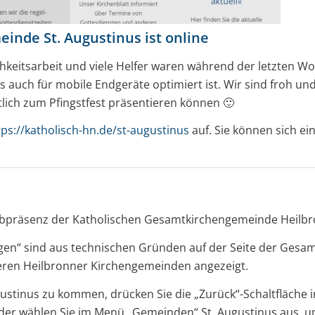
inde St. Augustinus ist online
eitsarbeit und viele Helfer waren während der letzten Woch
uch für mobile Endgeräte optimiert ist. Wir sind froh und 
ich zum Pfingstfest präsentieren können 🙂
tps://katholisch-hn.de/st-augustinus
auf. Sie können sich ei
 Webpräsenz der Katholischen Gesamtkirchengemeinde Heilbr
ngen“ sind aus technischen Gründen auf der Seite der Ges
ren Heilbronner Kirchengemeinden angezeigt.
gustinus zu kommen, drücken Sie die „Zurück“-Schaltfläche 
oder wählen Sie im Menü „Gemeinden“ St. Augustinus aus, 