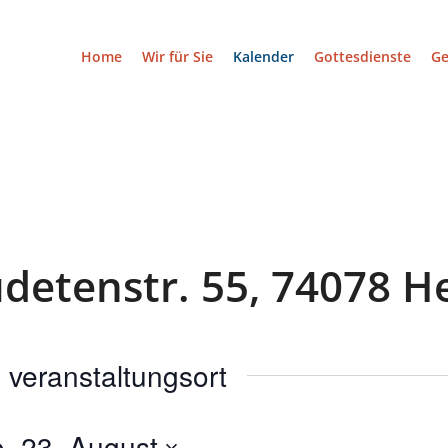
Home
Wir für Sie
Kalender
Gottesdienste
G
udetenstr. 55, 74078 H
s veranstaltungsort
. 23. August