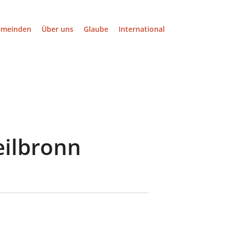
emeinden
Über uns
Glaube
International
eilbronn