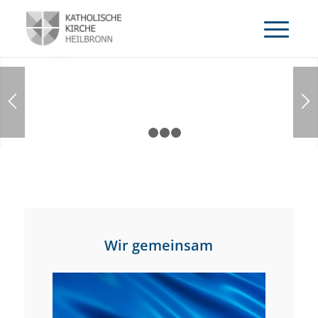
1
2
3
4
Wir gemeinsam