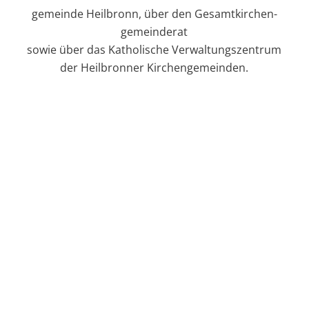
gemeinde Heilbronn, über den Gesamt­kirchen­
gemeinderat
sowie über das Katholische Verwaltungszentrum
der Heilbronner Kirchengemeinden.
Der Gesamt­­kirchen­­gemeinderat
(GKGR) vertritt die katholischen Kirchen
in Heilbronn. Seine Aufgaben sind in
der Kirchen­­gemeinde­­ordnung sowie
der Satzung der Gesamt­kirchen­