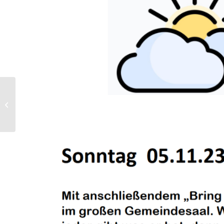
Erntedank am
01.10.2023