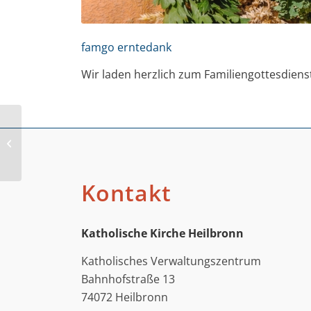
famgo erntedank
Wir laden herzlich zum Familiengottesdien
So, 12.09.21 Herzliche
Einladung zur Kirche
für Kinder (0 bis 3 Jahre)
Kontakt
Katholische Kirche Heilbronn
Katholisches Verwaltungszentrum
Bahnhofstraße 13
74072 Heilbronn