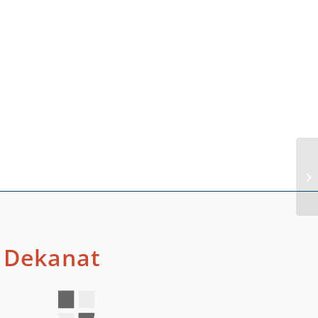
He
Dekanat