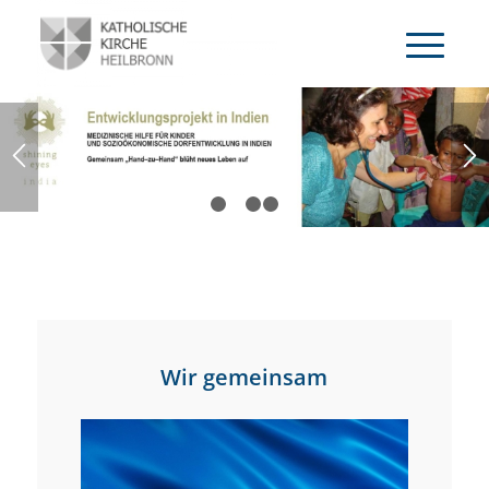
ERFAHREN SIE MEHR
1
2
3
4
Wir gemeinsam