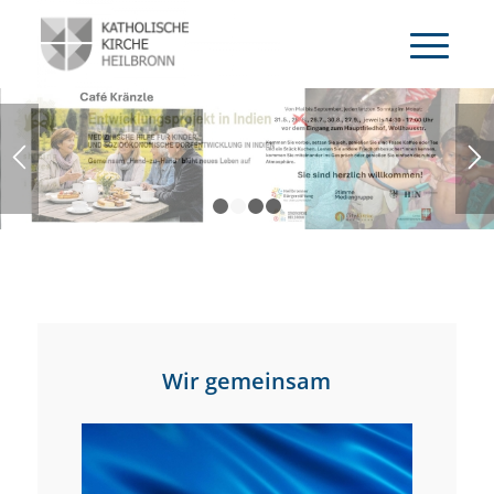
ERFAHREN SIE MEHR
1
2
3
4
Wir gemeinsam