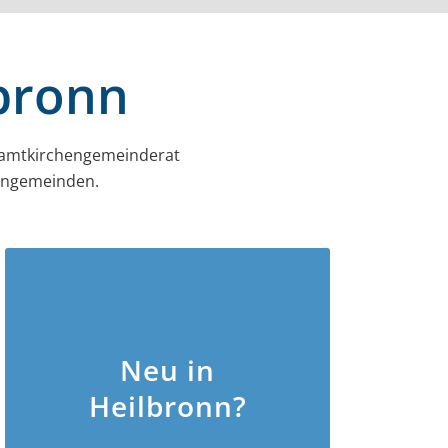
lbronn
amt­kirchen­gemeinderat
hengemeinden.
Neu in
Heilbronn?