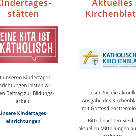
inder­tages­
Aktuelles
stätten
Kirchenblat
t unseren Kinder­tages­
nrichtungen leisten wir
Lesen Sie die aktuell
en Beitrag zur Bildungs­
Ausgabe des Kirchenbla
arbeit.
mit Gottesdiensttermin
Unsere Kinder­tages­
Bitte beachten Sie di
einrichtungen
aktuellen Mitteilungen au