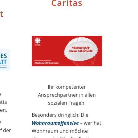
Caritas
t
Ihr kompetenter
e
Ansprechpartner in allen
tts
sozialen Fragen.
en.
Besonders dringlich: Die
e
Wohnraumoffensive
– wer hat
f der
Wohnraum und möchte