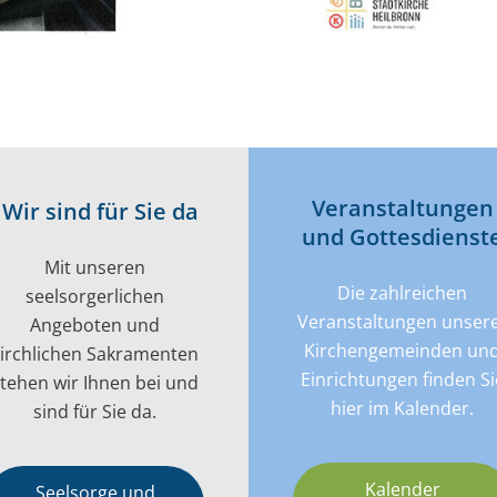
Veran­­staltungen
Wir sind für Sie da
und Gottes­dienst
Mit unseren
Die zahlreichen
seelsorgerlichen
Veranstaltungen unser
Angeboten und
Kirchengemeinden un
kirchlichen Sakramenten
Einrichtungen finden Si
tehen wir Ihnen bei und
hier im Kalender.
sind für Sie da.
Kalender
Seelsorge und