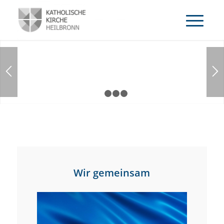
1
2
3
4
Wir gemeinsam