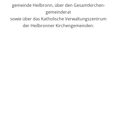
gemeinde Heilbronn, über den Gesamt­kirchen­
gemeinderat
sowie über das Katholische Verwaltungszentrum
der Heilbronner Kirchengemeinden.
Der Gesamt­­kirchen­­gemeinderat
(GKGR) vertritt die katholischen Kirchen
in Heilbronn. Seine Aufgaben sind in
der Kirchen­­gemeinde­­ordnung sowie
der Satzung der Gesamt­kirchen­