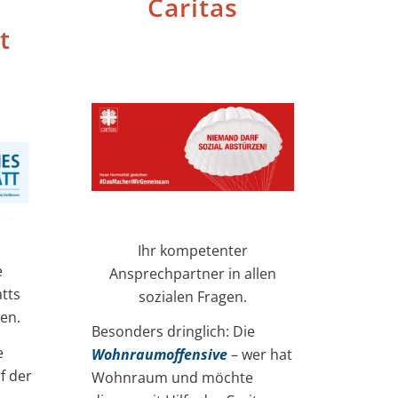
Caritas
t
Ihr kompetenter
e
Ansprechpartner in allen
tts
sozialen Fragen.
en.
Besonders dringlich: Die
e
Wohnraumoffensive
– wer hat
f der
Wohnraum und möchte