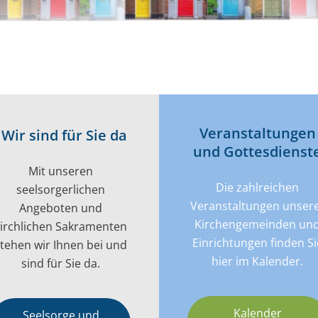
Veran­­staltungen
Wir sind für Sie da
und Gottes­dienst
Mit unseren
Die zahlreichen
seelsorgerlichen
Veranstaltungen unser
Angeboten und
Kirchengemeinden un
kirchlichen Sakramenten
Einrichtungen finden Si
tehen wir Ihnen bei und
hier im Kalender.
sind für Sie da.
Kalender
Seelsorge und