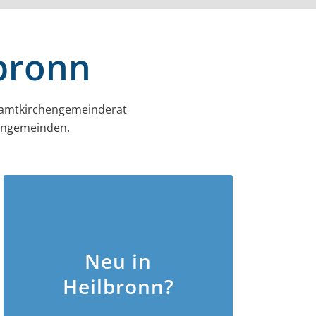
lbronn
amt­kirchen­gemeinderat
hengemeinden.
Neu in
Heilbronn?