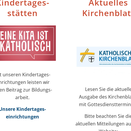
inder­tages­
Aktuelles
stätten
Kirchenblat
t unseren Kinder­tages­
nrichtungen leisten wir
Lesen Sie die aktuell
en Beitrag zur Bildungs­
Ausgabe des Kirchenbla
arbeit.
mit Gottesdiensttermin
Unsere Kinder­tages­
Bitte beachten Sie di
einrichtungen
aktuellen Mitteilungen au