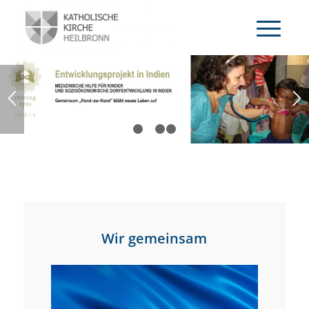
ERFAHREN SIE MEHR
1
2
3
4
Wir gemeinsam