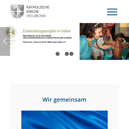
ERFAHREN SIE MEHR
1
2
3
4
Wir gemeinsam