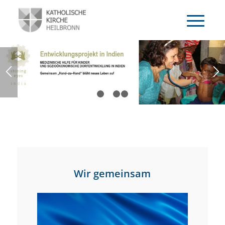
ERFAHREN SIE MEHR
1
2
3
4
Wir gemeinsam