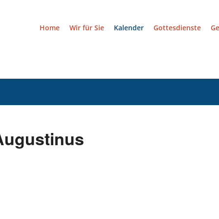
Home
Wir für Sie
Kalender
Gottesdienste
G
.
 Augustinus