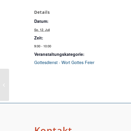
Details
Datum:
So. 12. Juli
Zeit:
9:00 - 10:00
Veranstaltungskategorie:
Gottesdienst - Wort Gottes Feier
eritreischer Gottesdienst Heilig Geist
Kontakt