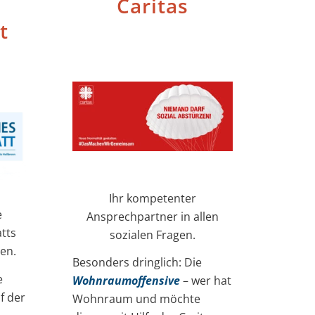
Caritas
t
Ihr kompetenter
e
Ansprechpartner in allen
tts
sozialen Fragen.
en.
Besonders dringlich: Die
e
Wohnraumoffensive
– wer hat
f der
Wohnraum und möchte