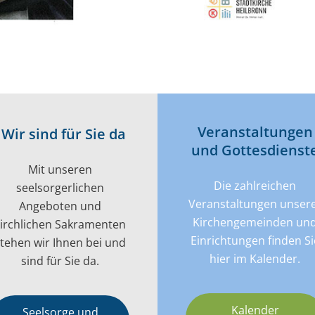
Veran­­staltungen
Wir sind für Sie da
und Gottes­dienst
Mit unseren
Die zahlreichen
seelsorgerlichen
Veranstaltungen unser
Angeboten und
Kirchengemeinden un
kirchlichen Sakramenten
Einrichtungen finden Si
tehen wir Ihnen bei und
hier im Kalender.
sind für Sie da.
Kalender
Seelsorge und