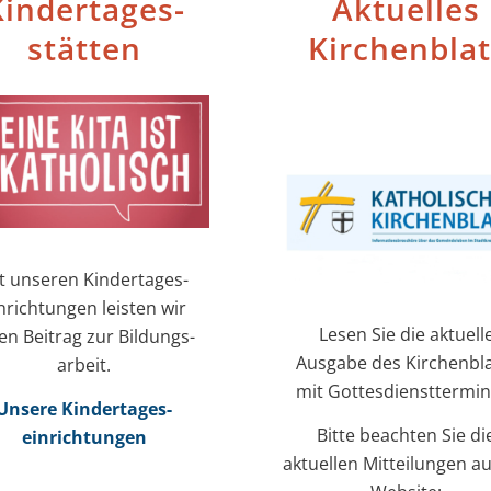
inder­tages­
Aktuelles
stätten
Kirchenblat
t unseren Kinder­tages­
nrichtungen leisten wir
Lesen Sie die aktuell
en Beitrag zur Bildungs­
Ausgabe des Kirchenbla
arbeit.
mit Gottesdiensttermin
Unsere Kinder­tages­
Bitte beachten Sie di
einrichtungen
aktuellen Mitteilungen au