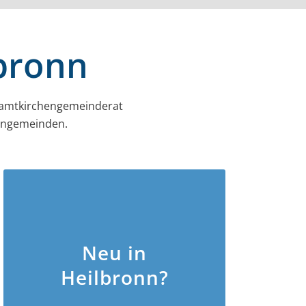
lbronn
amt­kirchen­gemeinderat
hengemeinden.
Neu in
Heilbronn?