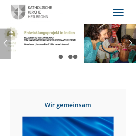
ERFAHREN SIE MEHR
1
2
3
4
Wir gemeinsam