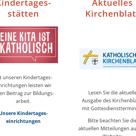
inder­tages­
Aktuelles
stätten
Kirchenblat
t unseren Kinder­tages­
nrichtungen leisten wir
Lesen Sie die aktuell
en Beitrag zur Bildungs­
Ausgabe des Kirchenbla
arbeit.
mit Gottesdiensttermin
Unsere Kinder­tages­
Bitte beachten Sie di
einrichtungen
aktuellen Mitteilungen au