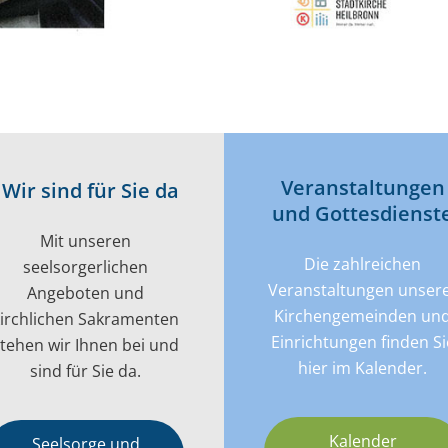
Veran­­staltungen
Wir sind für Sie da
und Gottes­dienst
Mit unseren
Die zahlreichen
seelsorgerlichen
Veranstaltungen unser
Angeboten und
Kirchengemeinden un
kirchlichen Sakramenten
Einrichtungen finden Si
tehen wir Ihnen bei und
hier im Kalender.
sind für Sie da.
Kalender
Seelsorge und