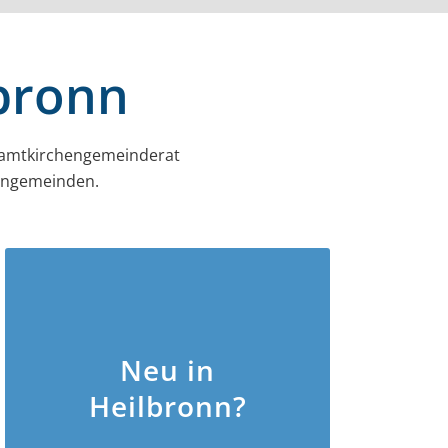
lbronn
amt­kirchen­gemeinderat
hengemeinden.
Neu in
Heilbronn?