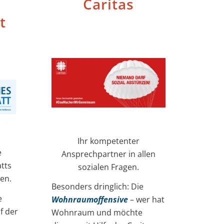
Caritas
t
Ihr kompetenter
e
Ansprechpartner in allen
tts
sozialen Fragen.
en.
Besonders dringlich: Die
e
Wohnraumoffensive
– wer hat
f der
Wohnraum und möchte