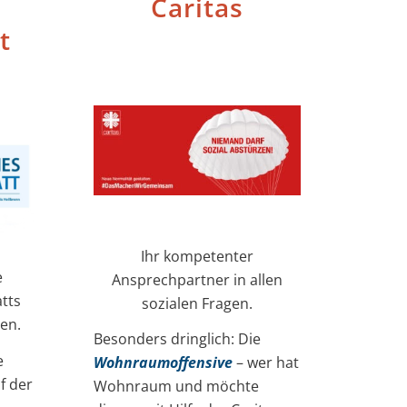
Caritas
t
Ihr kompetenter
e
Ansprechpartner in allen
tts
sozialen Fragen.
en.
Besonders dringlich: Die
e
Wohnraumoffensive
– wer hat
f der
Wohnraum und möchte