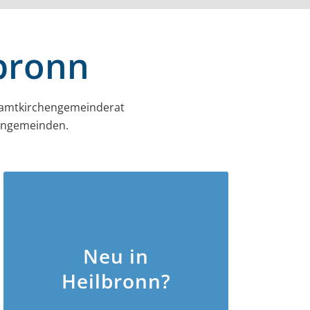
lbronn
amt­kirchen­gemeinderat
hengemeinden.
Neu in
Heilbronn?