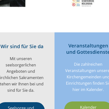
Veran­­staltungen
Wir sind für Sie da
und Gottes­dienst
Mit unseren
Die zahlreichen
seelsorgerlichen
Veranstaltungen unser
Angeboten und
Kirchengemeinden un
kirchlichen Sakramenten
Einrichtungen finden Si
tehen wir Ihnen bei und
hier im Kalender.
sind für Sie da.
Kalender
Seelsorge und