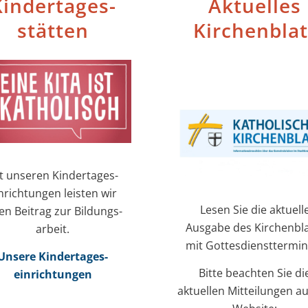
inder­tages­
Aktuelles
stätten
Kirchenblat
t unseren Kinder­tages­
nrichtungen leisten wir
Lesen Sie die aktuell
en Beitrag zur Bildungs­
Ausgabe des Kirchenbla
arbeit.
mit Gottesdiensttermin
Unsere Kinder­tages­
Bitte beachten Sie di
einrichtungen
aktuellen Mitteilungen au