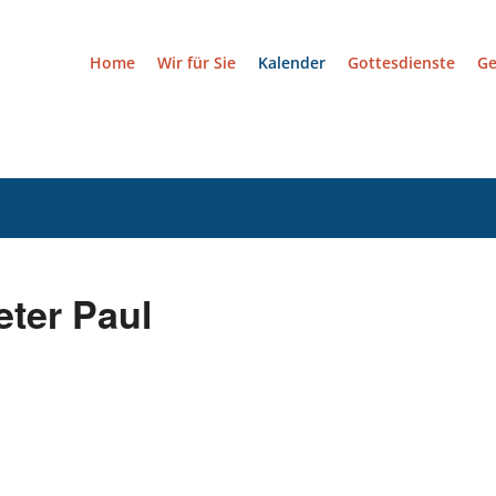
Home
Wir für Sie
Kalender
Gottesdienste
G
.
eter Paul