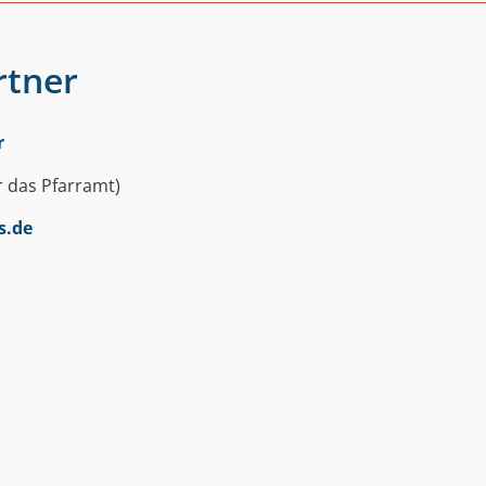
rtner
r
r das Pfarramt)
s.de