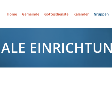
Home
Gemeinde
Gottesdienste
Kalender
Gruppen
IALE EINRICHTU
n