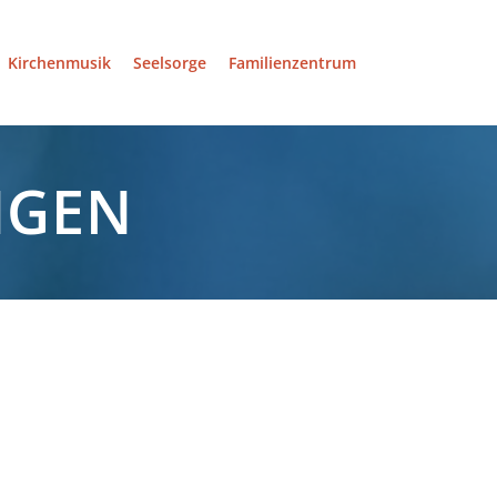
Kirchenmusik
Seelsorge
Familienzentrum
NGEN