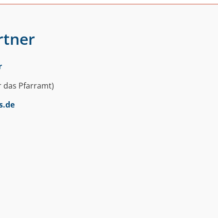
rtner
r
r das Pfarramt)
s.de