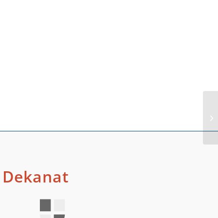
Sp
Dekanat