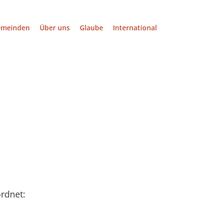
emeinden
Über uns
Glaube
International
rdnet: