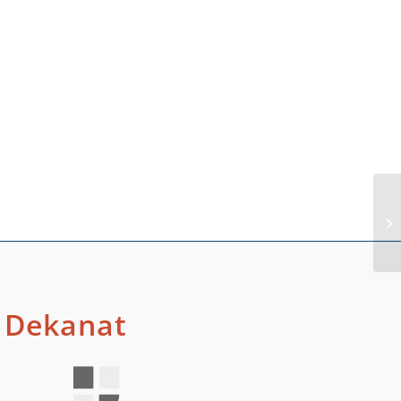
Ko
Dekanat