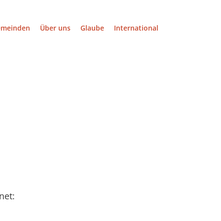
emeinden
Über uns
Glaube
International
net: