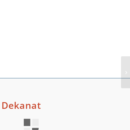
In
Dekanat