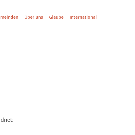
emeinden
Über uns
Glaube
International
rdnet: