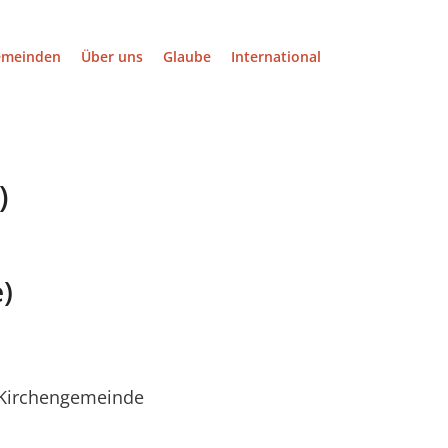
emeinden
Über uns
Glaube
International
)
)
 Kirchengemeinde