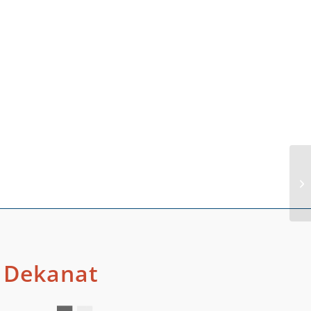
Gü
Dekanat