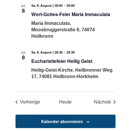
-
SA.
Sa. 8. August | 18:00
19:00
8
Wort-Gottes-Feier Maria Immaculata
Maria Immaculata,
Moosbruggerstraße 6, 74074
Heilbronn
-
SA.
Sa. 8. August | 18:30
19:30
8
Eucharistiefeier Heilig Geist
Heilig-Geist-Kirche, Heilbronner Weg
17, 74081 Heilbronn-Horkheim
Veranstaltungen
Veransta
Vorherige
Heute
Nächste
Kalender abonnieren