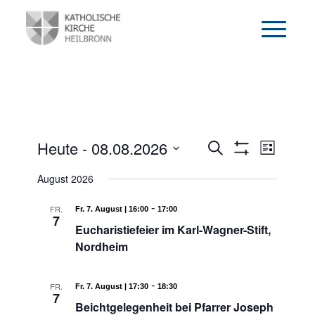
Veranstalt
Verans
Heute
 - 
08.08.2026
Suche
Liste
Ansich
Filter
Datum
Suche
August 2026
Anzeigen
Naviga
wählen.
und
-
FR.
Fr. 7. August | 16:00
17:00
7
Ansichten,
Eucharistiefeier im Karl-Wagner-Stift,
Navigation
Nordheim
-
FR.
Fr. 7. August | 17:30
18:30
7
Beichtgelegenheit bei Pfarrer Joseph